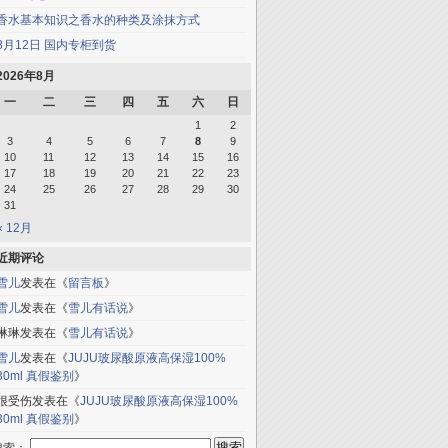
香水基本知识之香水的种类及涂抹方式
8月12日 国内专柜到货
2026年8月
一
二
三
四
五
六
日
1
2
3
4
5
6
7
8
9
10
11
12
13
14
15
16
17
18
19
20
21
22
23
24
25
26
27
28
29
30
31
« 12月
近期评论
雪儿
发表在《
留言板
》
雪儿
发表在《
雪儿有话说
》
琳琳
发表在《
雪儿有话说
》
雪儿
发表在《
JUJU玻尿酸原液高保湿100%
30ml 真假鉴别
》
很受伤
发表在《
JUJU玻尿酸原液高保湿100%
30ml 真假鉴别
》