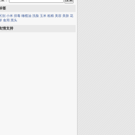
搜索：
标签
区别
小米
排毒
橄榄油
洗脸
玉米
粗粮
美容
美肤
花
草
食用
黑头
友情支持