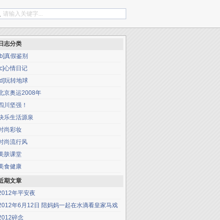
日志分类
[b]真假鉴别
[c]心情日记
[d]玩转地球
北京奥运2008年
四川坚强！
快乐生活源泉
时尚彩妆
时尚流行风
美肤课堂
美食健康
近期文章
2012年平安夜
2012年6月12日 陪妈妈一起在水滴看皇家马戏
2012碎念