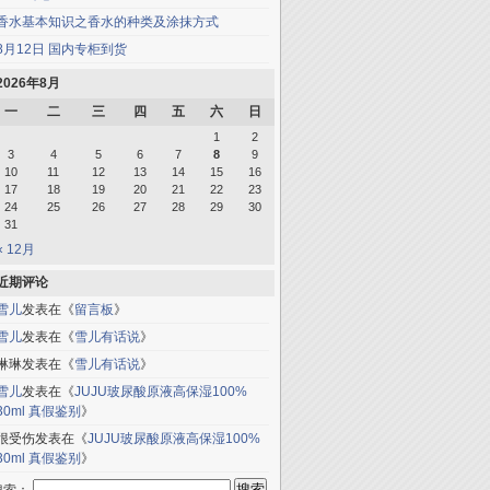
香水基本知识之香水的种类及涂抹方式
8月12日 国内专柜到货
2026年8月
一
二
三
四
五
六
日
1
2
3
4
5
6
7
8
9
10
11
12
13
14
15
16
17
18
19
20
21
22
23
24
25
26
27
28
29
30
31
« 12月
近期评论
雪儿
发表在《
留言板
》
雪儿
发表在《
雪儿有话说
》
琳琳
发表在《
雪儿有话说
》
雪儿
发表在《
JUJU玻尿酸原液高保湿100%
30ml 真假鉴别
》
很受伤
发表在《
JUJU玻尿酸原液高保湿100%
30ml 真假鉴别
》