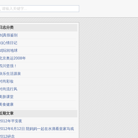
日志分类
[b]真假鉴别
[c]心情日记
[d]玩转地球
北京奥运2008年
四川坚强！
快乐生活源泉
时尚彩妆
时尚流行风
美肤课堂
美食健康
近期文章
2012年平安夜
2012年6月12日 陪妈妈一起在水滴看皇家马戏
2012碎念