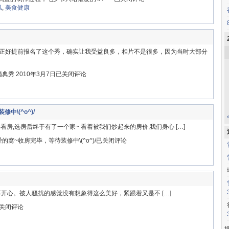
风
,
美食健康
正好提前报名了这个秀，确实让我受益良多，相片不是很多，因为当时大部分
典秀 2010年3月7日
已关闭评论
修中\(^o^)/
看房,选房后终于有了一个家~ 看着被我们炒起来的房价,我们身心 […]
我们爱的窝~收房完毕，等待装修中\(^o^)/
已关闭评论
真得很不开心。被人骚扰的感觉没有想象得这么美好，紧跟着又是不 […]
关闭评论