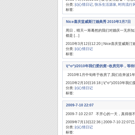
分类:
[c]心情日记
,
快乐生活源泉
,
时尚流行
标签:
Nice喜庆堂威斯汀婚典秀 2010年3月7日
周日，晴天一筹蓦然的我们对婚庆一无所知
都是 […]
2010年3月12日12:20 |
Nice喜庆堂威斯汀婚
分类:
[c]心情日记
标签:
\(^o^)/2010年我们爱的窝~收房完毕，等待装
2010年1月中旬终于收房了,我们在奔波1年
2010年2月10日16:18 |
\(^o^)/2010年
分类:
[c]心情日记
标签:
2009-7-10 22:07
2009-7-10 22:07 不开心的一天，
2009年7月13日22:36 |
2009-7-10 22:07
已
分类:
[c]心情日记
标签: