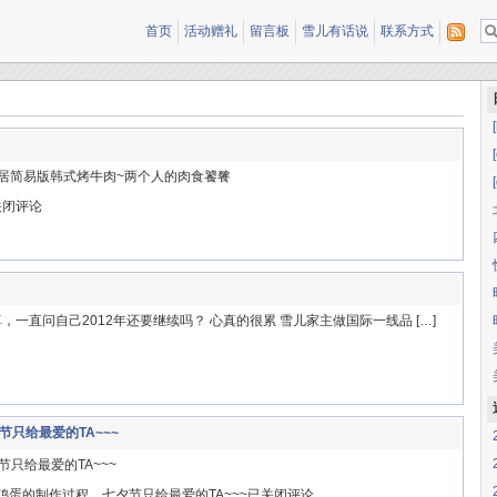
首页
活动赠礼
留言板
雪儿有话说
联系方式
家居简易版韩式烤牛肉~两个人的肉食饕餮
关闭评论
，一直问自己2012年还要继续吗？ 心真的很累 雪儿家主做国际一线品 […]
只给最爱的TA~~~
只给最爱的TA~~~
蛋的制作过程，七夕节只给最爱的TA~~~
已关闭评论