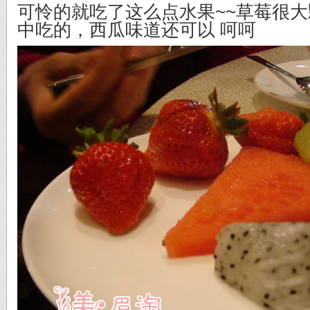
可怜的就吃了这么点水果~~草莓很
中吃的，西瓜味道还可以 呵呵