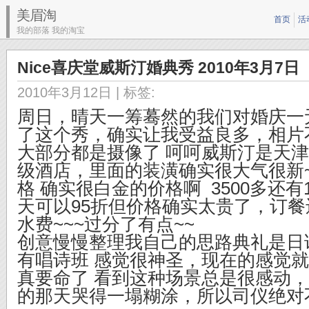
美眉淘
首页
活
我的部落 我的淘宝
Nice喜庆堂威斯汀婚典秀 2010年3月7日
2010年3月12日
| 标签:
周日，晴天一筹蓦然的我们对婚庆一
了这个秀，确实让我受益良多，相片
大部分都是摄像了 呵呵
威斯汀是天津
级酒店，里面的装潢确实很大气很新
格 确实很白金的价格啊 3500多还
天可以95折但价格确实太贵了，订餐
水费~~~过分了有点~~
创意慢慢整理我自己的思路
典礼是日
有唱诗班 感觉很神圣，现在的感觉
真要命了 看到这种场景总是很感动
的那天哭得一塌糊涂，所以司仪绝对