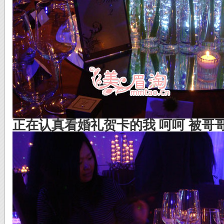
正在认真看婚礼贺卡的我 呵呵 被哥