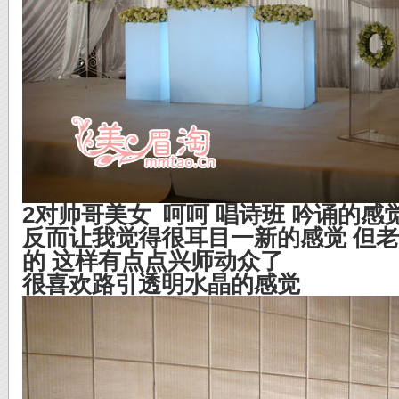
2对帅哥美女 呵呵 唱诗班 吟诵的
反而让我觉得很耳目一新的感觉 但
的 这样有点点兴师动众了
很喜欢路引透明水晶的感觉